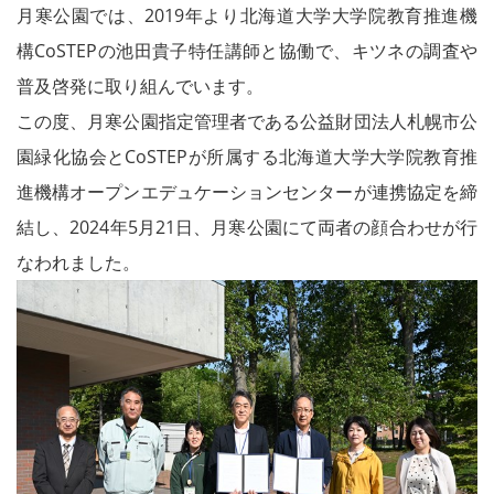
月寒公園では、2019年より北海道大学大学院教育推進機
構CoSTEPの池田貴子特任講師と協働で、キツネの調査や
普及啓発に取り組んでいます。
この度、月寒公園指定管理者である公益財団法人札幌市公
園緑化協会と
CoSTEPが所属する
北海道大学大学院教育推
進機構オープンエデュケーションセンターが
連携協定を締
結し、2024年5月21日、月寒公園にて両者の顔合わせが行
なわれました。