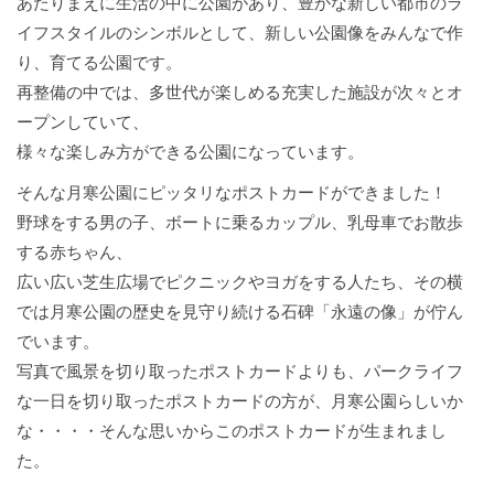
あたりまえに生活の中に公園があり、豊かな新しい都市のラ
イフスタイルのシンボルとして、新しい公園像をみんなで作
り、育てる公園です。
再整備の中では、多世代が楽しめる充実した施設が次々とオ
ープンしていて、
様々な楽しみ方ができる公園になっています。
そんな月寒公園にピッタリなポストカードができました！
野球をする男の子、ボートに乗るカップル、乳母車でお散歩
する赤ちゃん、
広い広い芝生広場でピクニックやヨガをする人たち、その横
では月寒公園の歴史を見守り続ける石碑「永遠の像」が佇ん
でいます。
写真で風景を切り取ったポストカードよりも、パークライフ
な一日を切り取ったポストカードの方が、月寒公園らしいか
な・・・・そんな思いからこのポストカードが生まれまし
た。