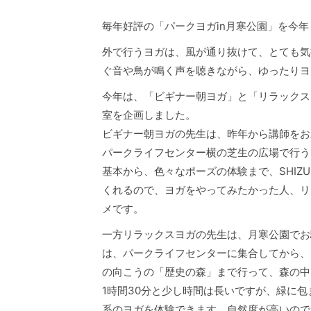
毎年好評の「パークヨガin月寒公園」を今
外で行うヨガは、風が通り抜けて、とても気
ぐ音や鳥が鳴く声を聴きながら、ゆったりヨ
今年は、「ビギナー朝ヨガ」と「リラックス
室を企画しました。
ビギナー朝ヨガの先生は、昨年から講師をお願
パークライフセンター横の芝生の広場で行う
基本から、色々なポーズの体験まで、SHIZ
くれるので、ヨガをやってみたかった人、リ
メです。
一方リラックスヨガの先生は、月寒公園でお
は、パークライフセンターに集合してから、
の向こうの「歴史の森」まで行って、森の中
1時間30分と少し時間は長いですが、緑に
系のヨガを体験できます。自然度が高いので